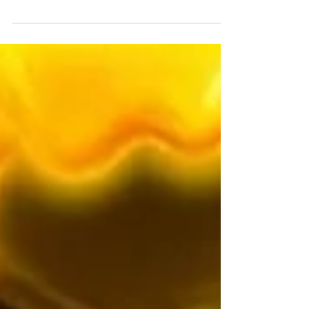
높아지면서 사칭사이트 피해 사례도 함께 증가하고
있습니다. 사칭사이트는 실제 사이트와 유사한 이름
과 디자인을 사용해 이용자를 혼동시키는 방식이 특
징이며, 검색 결과나 메신저 링크를 통해 유입되는
경우가 많습니다. 이를 예방하기 위해서는 도메인
정확 확인, 접속 경로 검증, 사이트 구성 비교가 핵심
입니다. 특히 유사 도메인, 고객센터 사칭, 광고 유입
구조 등 주요 유형을 이해하고 여러 정보를 교차 확
인하는 것이 중요합니다. 결국 안전한 이용을 위해
서는 빠른 접속보다 신뢰도 높은 정보 확인이 우선
입니다.