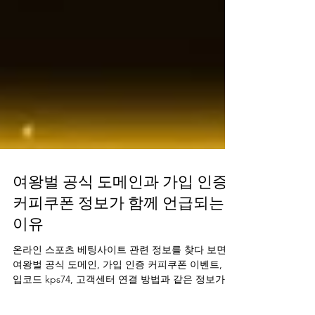
여왕벌 공식 도메인과 가입 인증
커피쿠폰 정보가 함께 언급되는
이유
온라인 스포츠 베팅사이트 관련 정보를 찾다 보면