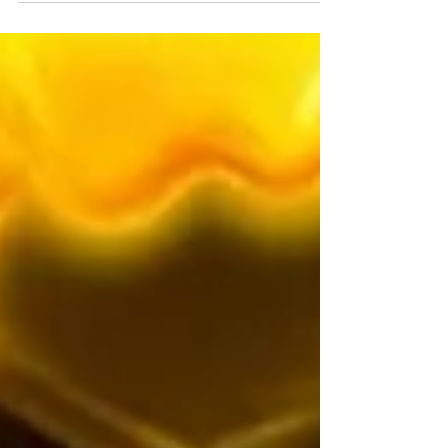
여왕벌 공식 도메인, 가입 인증 커피쿠폰 이벤트, 가
입코드 kps74, 고객센터 연결 방법과 같은 정보가 하
나의 안내 형태로 함께 등장하는 경우가 많다. 이러
한 정보 구조는 단순한 이벤트 안내라기보다 온라인
검색 환경과 커뮤니티 중심 정보 공유 구조에서 형
성된 특징과 관련이 있다. 실제로 이용자들은 사이
트 접속 주소만 찾기보다 가입 방법, 이벤트 혜택, 고
객센터 연결 방법 등 다양한 정보를 동시에 확인하
는 경우가 많다. 이 과정에서 블로그 글이나 커뮤니
티 게시글에서는 공식 도메인 안내와 함께 가입코
드, 커피쿠폰 이벤트, 고객센터 정보가 하나의 안내
형태로 정리되어 공유되기도 한다. 이 글에서는 여
왕벌 공식 도메인 정보가 왜 가입 코드와 이벤트 안
내와 함께 언급되는지, 온라인 환경에서 이러한 정
보가 어떤 구조로 전달되는지, 그리고 이용자들이
사이트 정보를 탐색할 때 나타나는 정보 흐름을 중
심으로 설명한