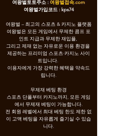
여왕벌토토주소 : 
여왕벌접속.com
여왕벌가입코드 : kps74
여왕벌 – 최고의 스포츠 & 카지노 플랫폼
여왕벌은 모든 게임에서 무제한 콤프 포
인트 지급과 무제한 재입플, 
그리고 제재 없는 자유로운 이용 환경을 
제공하는 프리미엄 스포츠·카지노 사이
트입니다. 
이용자에게 가장 강력한 혜택을 약속드
립니다.
무제재 베팅 환경
스포츠 단폴부터 카지노까지, 모든 게임
에서 무제재 베팅이 가능합니다.
전 회원 레벨에서 최대 베팅 한도 제한 없
이 고액 베팅을 자유롭게 즐기실 수 있습
니다.