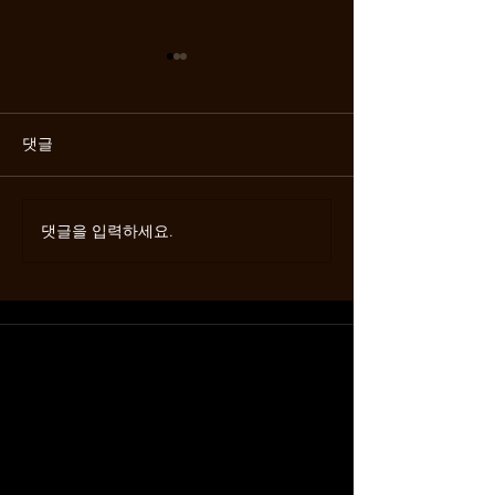
댓글
댓글을 입력하세요.
여왕벌 공식 도메인과 가입
여왕벌최신주소.c
인증 커피쿠폰 정보가 함께
코드 kps74 메
언급되는 이유
여왕벌 정보