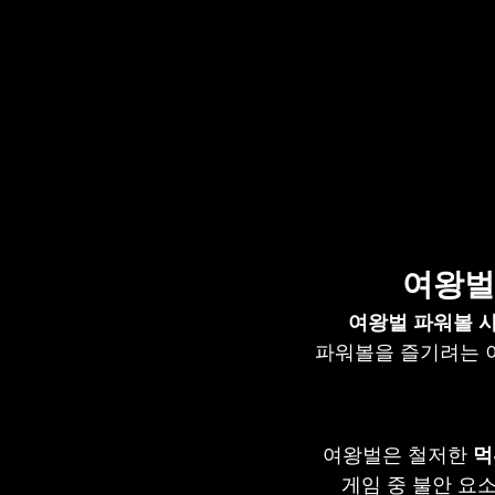
여왕벌
여왕벌 파워볼 
파워볼을 즐기려는 
여왕벌은 철저한 
먹
게임 중 불안 요소