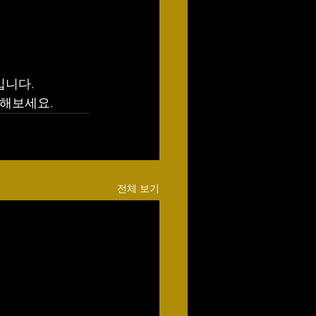
입니다.
해보세요.
전체 보기