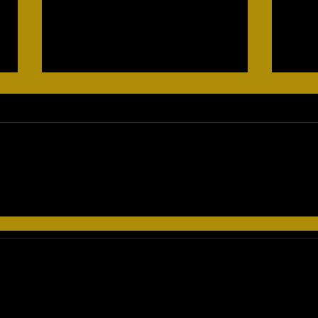
여왕벌 공식 도메인과 가입 인
여왕
증 커피쿠폰 정보가 함께 언급
드 k
되는 이유
정보