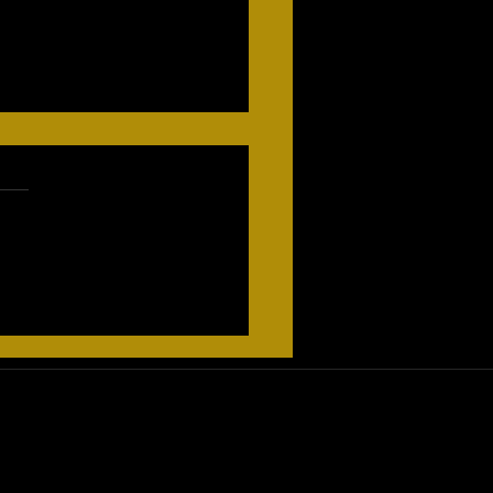
벌최신주소.com 가입코
ps74 메이저사이트 여왕벌