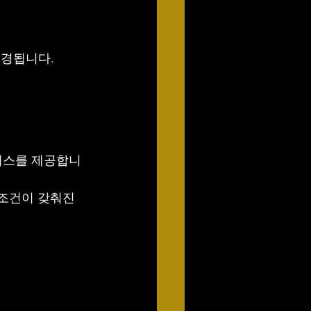
변경됩니다.
너스를 제공합니
 조건이 갖춰진