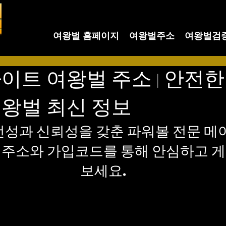
여왕벌 홈페이지
여왕벌주소
여왕벌검
이트 여왕벌 주소 | 안전
왕벌 최신 정보
전성과 신뢰성을 갖춘 파워볼 전문 
신 주소와 가입코드를 통해 안심하고 
보세요.