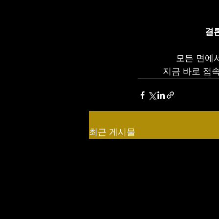
결
모든 면에
지금 바로 접
최근 게시물